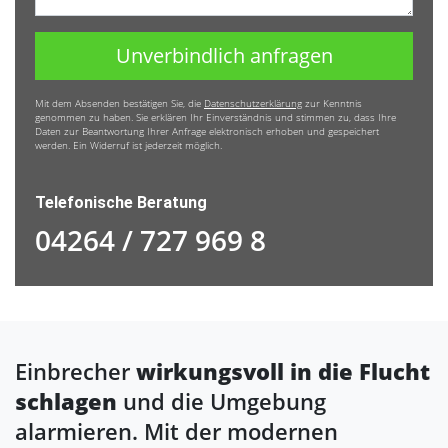
Unverbindlich anfragen
Mit dem Absenden bestätigen Sie, die
Datenschutzerklärung
zur Kenntnis
genommen zu haben. Sie erklären Ihr Einverständnis und stimmen zu, dass Ihre
Daten zur Beantwortung Ihrer Anfrage elektronisch erhoben und gespeichert
werden. Ein Widerruf ist jederzeit möglich.
Telefonische Beratung
04264 / 727 969 8
Einbrecher
wirkungsvoll in die Flucht
schlagen
und die Umgebung
alarmieren. Mit der modernen