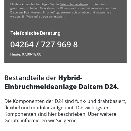
Mit dem Absenden bestätigen Sie, die
Datenschutzerklärung
zur Kenntnis
genommen zu haben. Sie erklären Ihr Einverständnis und stimmen zu, dass Ihre
Daten zur Beantwortung Ihrer Anfrage elektronisch erhoben und gespeichert
werden. Ein Widerruf ist jederzeit möglich.
Telefonische Beratung
04264 / 727 969 8
Heute: 07:00-18:00
Bestandteile der
Hybrid-
Einbruchmeldeanlage Daitem D24.
Die Komponenten der D24 sind funk- und drahtbasiert,
flexibel und modular aufgebaut. Die wichtigsten
Komponenten sind hier beschrieben. Über weitere
Geräte informieren wir Sie gerne.